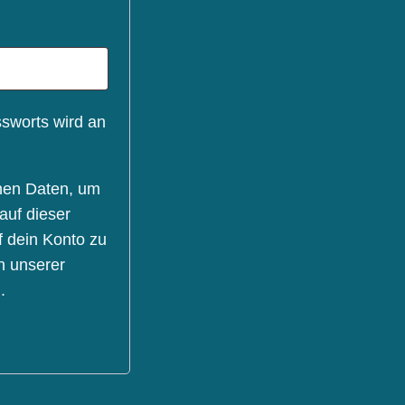
ssworts wird an
nen Daten, um
auf dieser
f dein Konto zu
n unserer
.